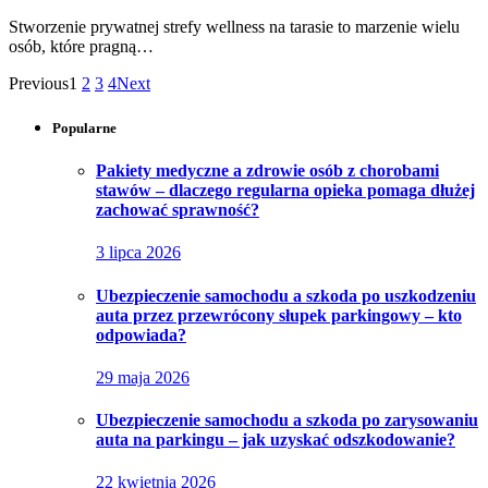
Stworzenie prywatnej strefy wellness na tarasie to marzenie wielu
osób, które pragną…
Previous
1
2
3
4
Next
Popularne
Pakiety medyczne a zdrowie osób z chorobami
stawów – dlaczego regularna opieka pomaga dłużej
zachować sprawność?
3 lipca 2026
Ubezpieczenie samochodu a szkoda po uszkodzeniu
auta przez przewrócony słupek parkingowy – kto
odpowiada?
29 maja 2026
Ubezpieczenie samochodu a szkoda po zarysowaniu
auta na parkingu – jak uzyskać odszkodowanie?
22 kwietnia 2026