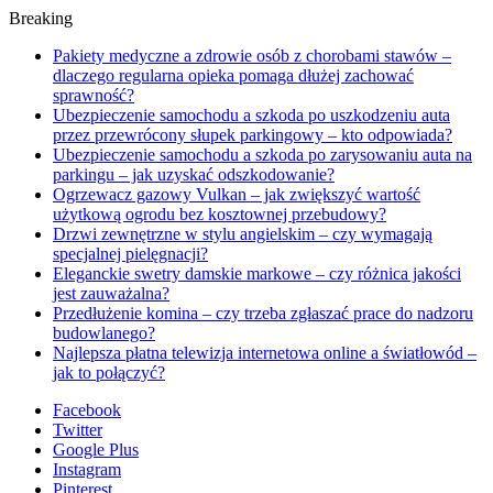
Breaking
Pakiety medyczne a zdrowie osób z chorobami stawów –
dlaczego regularna opieka pomaga dłużej zachować
sprawność?
Ubezpieczenie samochodu a szkoda po uszkodzeniu auta
przez przewrócony słupek parkingowy – kto odpowiada?
Ubezpieczenie samochodu a szkoda po zarysowaniu auta na
parkingu – jak uzyskać odszkodowanie?
Ogrzewacz gazowy Vulkan – jak zwiększyć wartość
użytkową ogrodu bez kosztownej przebudowy?
Drzwi zewnętrzne w stylu angielskim – czy wymagają
specjalnej pielęgnacji?
Eleganckie swetry damskie markowe – czy różnica jakości
jest zauważalna?
Przedłużenie komina – czy trzeba zgłaszać prace do nadzoru
budowlanego?
Najlepsza płatna telewizja internetowa online a światłowód –
jak to połączyć?
Facebook
Twitter
Google Plus
Instagram
Pinterest