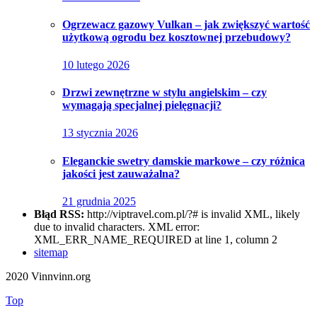
Ogrzewacz gazowy Vulkan – jak zwiększyć wartość
użytkową ogrodu bez kosztownej przebudowy?
10 lutego 2026
Drzwi zewnętrzne w stylu angielskim – czy
wymagają specjalnej pielęgnacji?
13 stycznia 2026
Eleganckie swetry damskie markowe – czy różnica
jakości jest zauważalna?
21 grudnia 2025
Błąd RSS:
http://viptravel.com.pl/?# is invalid XML, likely
due to invalid characters. XML error:
XML_ERR_NAME_REQUIRED at line 1, column 2
sitemap
2020 Vinnvinn.org
Top