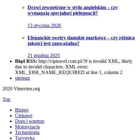
Drzwi zewnętrzne w stylu angielskim – czy
wymagają specjalnej pielęgnacji?
13 stycznia 2026
Eleganckie swetry damskie markowe – czy różnica
jakości jest zauważalna?
21 grudnia 2025
Błąd RSS:
http://viptravel.com.pl/?# is invalid XML, likely
due to invalid characters. XML error:
XML_ERR_NAME_REQUIRED at line 1, column 2
sitemap
2020 Vinnvinn.org
Top
Biznes
Ciekawe
Dom i wnętrze
Motoryzacja
Technologia
Turystyka