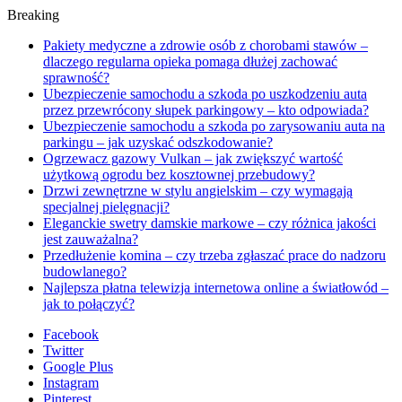
Breaking
Pakiety medyczne a zdrowie osób z chorobami stawów –
dlaczego regularna opieka pomaga dłużej zachować
sprawność?
Ubezpieczenie samochodu a szkoda po uszkodzeniu auta
przez przewrócony słupek parkingowy – kto odpowiada?
Ubezpieczenie samochodu a szkoda po zarysowaniu auta na
parkingu – jak uzyskać odszkodowanie?
Ogrzewacz gazowy Vulkan – jak zwiększyć wartość
użytkową ogrodu bez kosztownej przebudowy?
Drzwi zewnętrzne w stylu angielskim – czy wymagają
specjalnej pielęgnacji?
Eleganckie swetry damskie markowe – czy różnica jakości
jest zauważalna?
Przedłużenie komina – czy trzeba zgłaszać prace do nadzoru
budowlanego?
Najlepsza płatna telewizja internetowa online a światłowód –
jak to połączyć?
Facebook
Twitter
Google Plus
Instagram
Pinterest