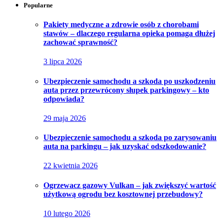
Popularne
Pakiety medyczne a zdrowie osób z chorobami
stawów – dlaczego regularna opieka pomaga dłużej
zachować sprawność?
3 lipca 2026
Ubezpieczenie samochodu a szkoda po uszkodzeniu
auta przez przewrócony słupek parkingowy – kto
odpowiada?
29 maja 2026
Ubezpieczenie samochodu a szkoda po zarysowaniu
auta na parkingu – jak uzyskać odszkodowanie?
22 kwietnia 2026
Ogrzewacz gazowy Vulkan – jak zwiększyć wartość
użytkową ogrodu bez kosztownej przebudowy?
10 lutego 2026