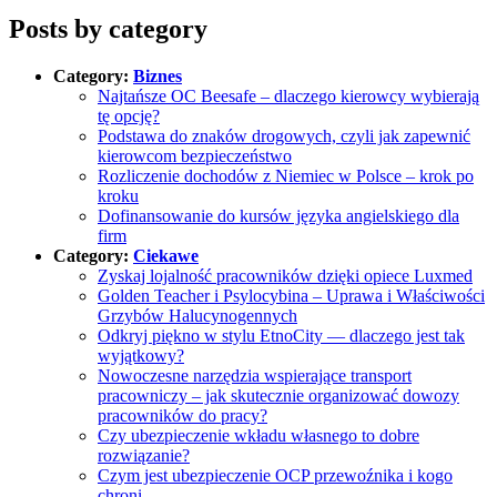
Posts by category
Category:
Biznes
Najtańsze OC Beesafe – dlaczego kierowcy wybierają
tę opcję?
Podstawa do znaków drogowych, czyli jak zapewnić
kierowcom bezpieczeństwo
Rozliczenie dochodów z Niemiec w Polsce – krok po
kroku
Dofinansowanie do kursów języka angielskiego dla
firm
Category:
Ciekawe
Zyskaj lojalność pracowników dzięki opiece Luxmed
Golden Teacher i Psylocybina – Uprawa i Właściwości
Grzybów Halucynogennych
Odkryj piękno w stylu EtnoCity — dlaczego jest tak
wyjątkowy?
Nowoczesne narzędzia wspierające transport
pracowniczy – jak skutecznie organizować dowozy
pracowników do pracy?
Czy ubezpieczenie wkładu własnego to dobre
rozwiązanie?
Czym jest ubezpieczenie OCP przewoźnika i kogo
chroni