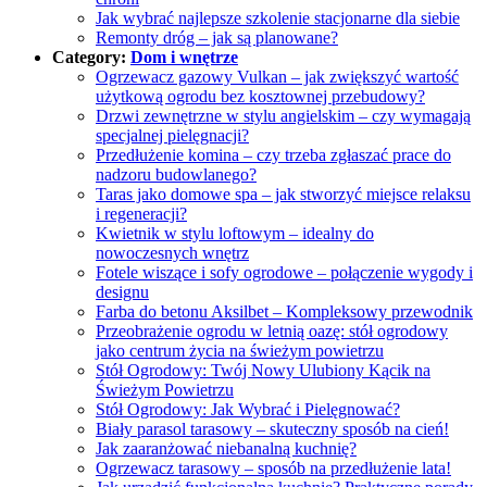
Jak wybrać najlepsze szkolenie stacjonarne dla siebie
Remonty dróg – jak są planowane?
Category:
Dom i wnętrze
Ogrzewacz gazowy Vulkan – jak zwiększyć wartość
użytkową ogrodu bez kosztownej przebudowy?
Drzwi zewnętrzne w stylu angielskim – czy wymagają
specjalnej pielęgnacji?
Przedłużenie komina – czy trzeba zgłaszać prace do
nadzoru budowlanego?
Taras jako domowe spa – jak stworzyć miejsce relaksu
i regeneracji?
Kwietnik w stylu loftowym – idealny do
nowoczesnych wnętrz
Fotele wiszące i sofy ogrodowe – połączenie wygody i
designu
Farba do betonu Aksilbet – Kompleksowy przewodnik
Przeobrażenie ogrodu w letnią oazę: stół ogrodowy
jako centrum życia na świeżym powietrzu
Stół Ogrodowy: Twój Nowy Ulubiony Kącik na
Świeżym Powietrzu
Stół Ogrodowy: Jak Wybrać i Pielęgnować?
Biały parasol tarasowy – skuteczny sposób na cień!
Jak zaaranżować niebanalną kuchnię?
Ogrzewacz tarasowy – sposób na przedłużenie lata!