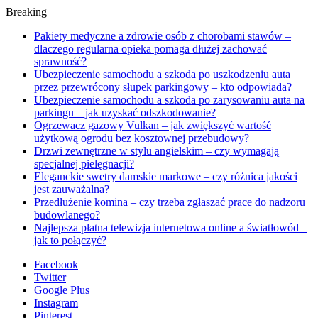
Breaking
Pakiety medyczne a zdrowie osób z chorobami stawów –
dlaczego regularna opieka pomaga dłużej zachować
sprawność?
Ubezpieczenie samochodu a szkoda po uszkodzeniu auta
przez przewrócony słupek parkingowy – kto odpowiada?
Ubezpieczenie samochodu a szkoda po zarysowaniu auta na
parkingu – jak uzyskać odszkodowanie?
Ogrzewacz gazowy Vulkan – jak zwiększyć wartość
użytkową ogrodu bez kosztownej przebudowy?
Drzwi zewnętrzne w stylu angielskim – czy wymagają
specjalnej pielęgnacji?
Eleganckie swetry damskie markowe – czy różnica jakości
jest zauważalna?
Przedłużenie komina – czy trzeba zgłaszać prace do nadzoru
budowlanego?
Najlepsza płatna telewizja internetowa online a światłowód –
jak to połączyć?
Facebook
Twitter
Google Plus
Instagram
Pinterest