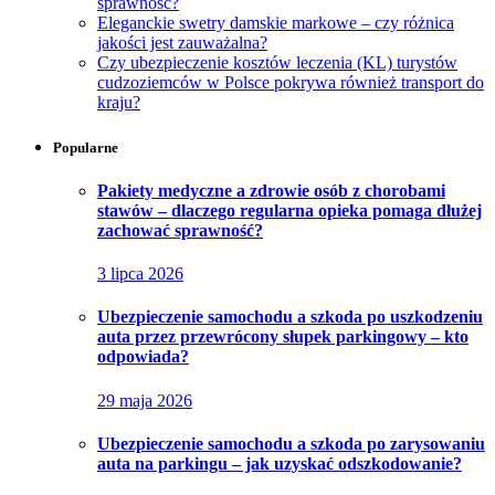
sprawność?
Eleganckie swetry damskie markowe – czy różnica
jakości jest zauważalna?
Czy ubezpieczenie kosztów leczenia (KL) turystów
cudzoziemców w Polsce pokrywa również transport do
kraju?
Popularne
Pakiety medyczne a zdrowie osób z chorobami
stawów – dlaczego regularna opieka pomaga dłużej
zachować sprawność?
3 lipca 2026
Ubezpieczenie samochodu a szkoda po uszkodzeniu
auta przez przewrócony słupek parkingowy – kto
odpowiada?
29 maja 2026
Ubezpieczenie samochodu a szkoda po zarysowaniu
auta na parkingu – jak uzyskać odszkodowanie?