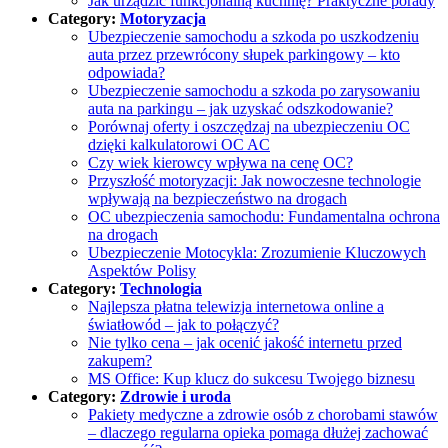
Jak urządzić funkcjonalną kuchnię? Praktyczne porady
Category:
Motoryzacja
Ubezpieczenie samochodu a szkoda po uszkodzeniu
auta przez przewrócony słupek parkingowy – kto
odpowiada?
Ubezpieczenie samochodu a szkoda po zarysowaniu
auta na parkingu – jak uzyskać odszkodowanie?
Porównaj oferty i oszczędzaj na ubezpieczeniu OC
dzięki kalkulatorowi OC AC
Czy wiek kierowcy wpływa na cenę OC?
Przyszłość motoryzacji: Jak nowoczesne technologie
wpływają na bezpieczeństwo na drogach
OC ubezpieczenia samochodu: Fundamentalna ochrona
na drogach
Ubezpieczenie Motocykla: Zrozumienie Kluczowych
Aspektów Polisy
Category:
Technologia
Najlepsza płatna telewizja internetowa online a
światłowód – jak to połączyć?
Nie tylko cena – jak ocenić jakość internetu przed
zakupem?
MS Office: Kup klucz do sukcesu Twojego biznesu
Category:
Zdrowie i uroda
Pakiety medyczne a zdrowie osób z chorobami stawów
– dlaczego regularna opieka pomaga dłużej zachować