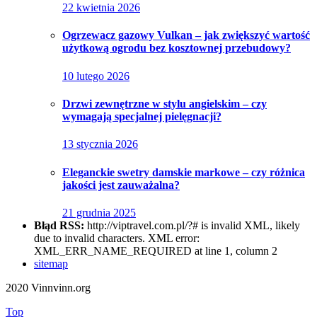
22 kwietnia 2026
Ogrzewacz gazowy Vulkan – jak zwiększyć wartość
użytkową ogrodu bez kosztownej przebudowy?
10 lutego 2026
Drzwi zewnętrzne w stylu angielskim – czy
wymagają specjalnej pielęgnacji?
13 stycznia 2026
Eleganckie swetry damskie markowe – czy różnica
jakości jest zauważalna?
21 grudnia 2025
Błąd RSS:
http://viptravel.com.pl/?# is invalid XML, likely
due to invalid characters. XML error:
XML_ERR_NAME_REQUIRED at line 1, column 2
sitemap
2020 Vinnvinn.org
Top