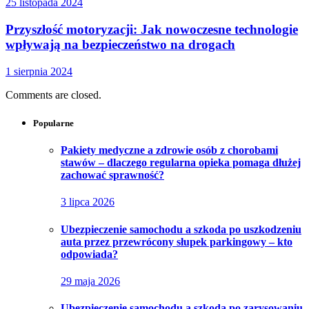
25 listopada 2024
Przyszłość motoryzacji: Jak nowoczesne technologie
wpływają na bezpieczeństwo na drogach
1 sierpnia 2024
Comments are closed.
Popularne
Pakiety medyczne a zdrowie osób z chorobami
stawów – dlaczego regularna opieka pomaga dłużej
zachować sprawność?
3 lipca 2026
Ubezpieczenie samochodu a szkoda po uszkodzeniu
auta przez przewrócony słupek parkingowy – kto
odpowiada?
29 maja 2026
Ubezpieczenie samochodu a szkoda po zarysowaniu