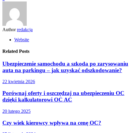
Author
redakcja
Website
Related Posts
Ubezpieczenie samochodu a szkoda po zarysowaniu
auta na parkingu – jak uzyskać odszkodowanie?
22 kwietnia 2026
Porównaj oferty i oszczędzaj na ubezpieczeniu OC
dzięki kalkulatorowi OC AC
20 lutego 2025
Czy wiek kierowcy wpływa na cenę OC?