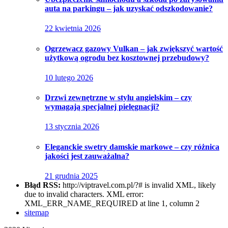
auta na parkingu – jak uzyskać odszkodowanie?
22 kwietnia 2026
Ogrzewacz gazowy Vulkan – jak zwiększyć wartość
użytkową ogrodu bez kosztownej przebudowy?
10 lutego 2026
Drzwi zewnętrzne w stylu angielskim – czy
wymagają specjalnej pielęgnacji?
13 stycznia 2026
Eleganckie swetry damskie markowe – czy różnica
jakości jest zauważalna?
21 grudnia 2025
Błąd RSS:
http://viptravel.com.pl/?# is invalid XML, likely
due to invalid characters. XML error:
XML_ERR_NAME_REQUIRED at line 1, column 2
sitemap