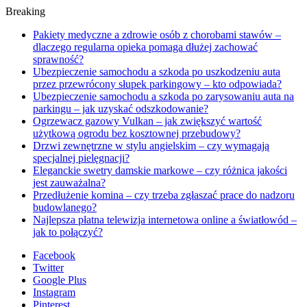
Breaking
Pakiety medyczne a zdrowie osób z chorobami stawów –
dlaczego regularna opieka pomaga dłużej zachować
sprawność?
Ubezpieczenie samochodu a szkoda po uszkodzeniu auta
przez przewrócony słupek parkingowy – kto odpowiada?
Ubezpieczenie samochodu a szkoda po zarysowaniu auta na
parkingu – jak uzyskać odszkodowanie?
Ogrzewacz gazowy Vulkan – jak zwiększyć wartość
użytkową ogrodu bez kosztownej przebudowy?
Drzwi zewnętrzne w stylu angielskim – czy wymagają
specjalnej pielęgnacji?
Eleganckie swetry damskie markowe – czy różnica jakości
jest zauważalna?
Przedłużenie komina – czy trzeba zgłaszać prace do nadzoru
budowlanego?
Najlepsza płatna telewizja internetowa online a światłowód –
jak to połączyć?
Facebook
Twitter
Google Plus
Instagram
Pinterest