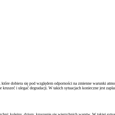
, które dobiera się pod względem odporności na zmienne warunki atmo
e kruszeć i ulegać degradacji. W takich sytuacjach konieczne jest za
chni: koleiny, dziury, kruszenie się wierzchnich warstw. W takiej sytu