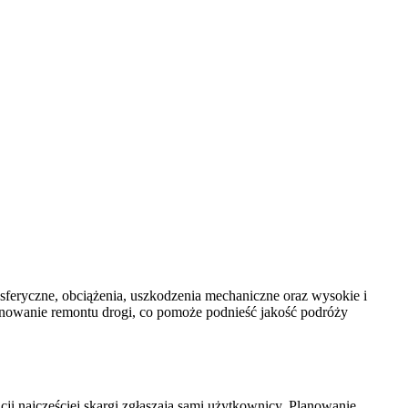
sferyczne, obciążenia, uszkodzenia mechaniczne oraz wysokie i
planowanie remontu drogi, co pomoże podnieść jakość podróży
acji najczęściej skargi zgłaszają sami użytkownicy. Planowanie