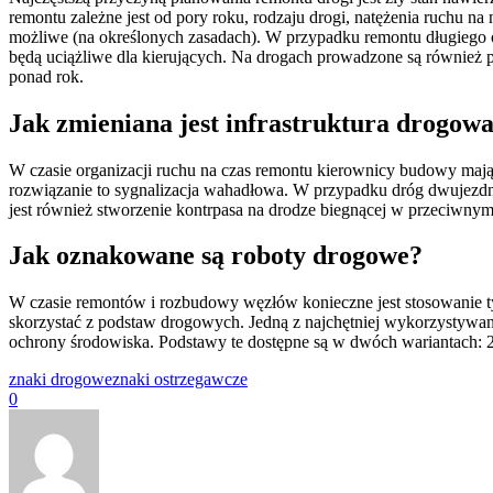
remontu zależne jest od pory roku, rodzaju drogi, natężenia ruchu na
możliwe (na określonych zasadach). W przypadku remontu długiego od
będą uciążliwe dla kierujących. Na drogach prowadzone są równie
ponad rok.
Jak zmieniana jest infrastruktura drogo
W czasie organizacji ruchu na czas remontu kierownicy budowy mają m
rozwiązanie to sygnalizacja wahadłowa. W przypadku dróg dwujezdn
jest również stworzenie kontrpasa na drodze biegnącej w przeciwn
Jak oznakowane są roboty drogowe?
W czasie remontów i rozbudowy węzłów konieczne jest stosowanie 
skorzystać z podstaw drogowych. Jedną z najchętniej wykorzystywan
ochrony środowiska. Podstawy te dostępne są w dwóch wariantach:
znaki drogowe
znaki ostrzegawcze
0