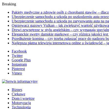
Breaking
Pakiety medyczne a zdrowie osób z chorobami stawów – dlacz
Ubezpieczenie samochodu a szkoda po uszkodzeniu auta prze
Ubezpieczenie samochodu a szkoda po zarysowaniu auta na pa
Ogrzewacz gazowy Vulkan – jak zwiększyć wartość użytkową
Drzwi zewnętrzne w stylu angielskim – czy wymagają specjalne
Eleganckie swetry damskie markowe – czy różnica jakości jes
Przedłużenie komina – czy trzeba zgłaszać prace do nadzoru 
Najlepsza płatna telewizja internetowa online a światłowód – j
Facebook
Twitter
Google Plus
Instagram
Pinterest
Vimeo
Biznes
Ciekawe
Dom i wnętrze
Motoryzacja
Technologia