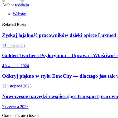
Author
redakcja
Website
Related Posts
Zyskaj lojalność pracowników dzięki opiece Luxmed
14 lipca 2025
Golden Teacher i Psylocybina – Uprawa i Właściwo
4 kwietnia 2024
Odkryj piękno w stylu EtnoCity — dlaczego jest tak
12 listopada 2023
Nowoczesne narzędzia wspierające transport pracow
7 czerwca 2023
Comments are closed.