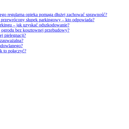
ego regularna opieka pomaga dłużej zachować sprawność?
z przewrócony słupek parkingowy – kto odpowiada?
rkingu – jak uzyskać odszkodowanie?
 ogrodu bez kosztownej przebudowy?
j pielęgnacji?
t zauważalna?
budowlanego?
ak to połączyć?