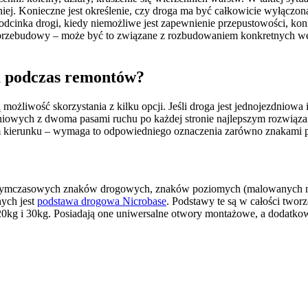
 niej. Konieczne jest określenie, czy droga ma być całkowicie wyłączon
cinka drogi, kiedy niemożliwe jest zapewnienie przepustowości, konie
ż przebudowy – może być to związane z rozbudowaniem konkretnych 
wa podczas remontów?
ożliwość skorzystania z kilku opcji. Jeśli droga jest jednojezdniowa i
iowych z dwoma pasami ruchu po każdej stronie najlepszym rozwiązan
ym kierunku – wymaga to odpowiedniego oznaczenia zarówno znakami 
tymczasowych znaków drogowych, znaków poziomych (malowanych na je
ych jest
podstawa drogowa Nicrobase
. Podstawy te są w całości twor
 20kg i 30kg. Posiadają one uniwersalne otwory montażowe, a dodatk