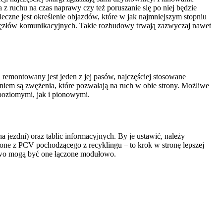
a z ruchu na czas naprawy czy też poruszanie się po niej będzie
czne jest określenie objazdów, które w jak najmniejszym stopniu
węzłów komunikacyjnych. Takie rozbudowy trwają zazwyczaj nawet
 remontowany jest jeden z jej pasów, najczęściej stosowane
iem są zwężenia, które pozwalają na ruch w obie strony. Możliwe
poziomymi, jak i pionowymi.
zdni) oraz tablic informacyjnych. By je ustawić, należy
zone z PCV pochodzącego z recyklingu – to krok w stronę lepszej
owo mogą być one łączone modułowo.