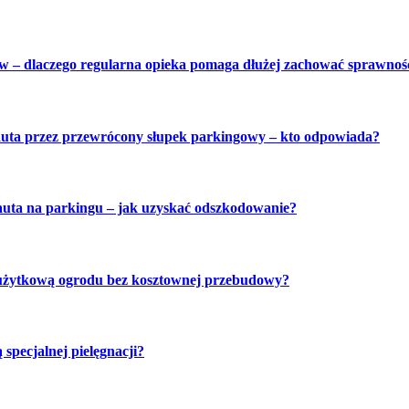
w – dlaczego regularna opieka pomaga dłużej zachować sprawnoś
auta przez przewrócony słupek parkingowy – kto odpowiada?
auta na parkingu – jak uzyskać odszkodowanie?
 użytkową ogrodu bez kosztownej przebudowy?
specjalnej pielęgnacji?