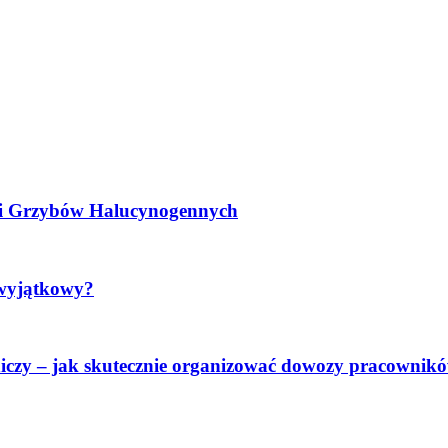
ści Grzybów Halucynogennych
 wyjątkowy?
niczy – jak skutecznie organizować dowozy pracownik