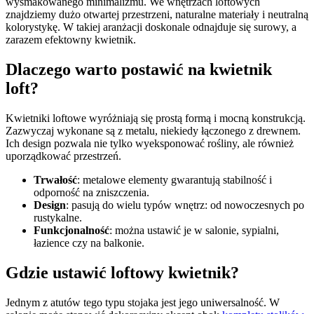
wysmakowanego minimalizmu. We wnętrzach loftowych
znajdziemy dużo otwartej przestrzeni, naturalne materiały i neutralną
kolorystykę. W takiej aranżacji doskonale odnajduje się surowy, a
zarazem efektowny kwietnik.
Dlaczego warto postawić na kwietnik
loft?
Kwietniki loftowe wyróżniają się prostą formą i mocną konstrukcją.
Zazwyczaj wykonane są z metalu, niekiedy łączonego z drewnem.
Ich design pozwala nie tylko wyeksponować rośliny, ale również
uporządkować przestrzeń.
Trwałość
: metalowe elementy gwarantują stabilność i
odporność na zniszczenia.
Design
: pasują do wielu typów wnętrz: od nowoczesnych po
rustykalne.
Funkcjonalność
: można ustawić je w salonie, sypialni,
łazience czy na balkonie.
Gdzie ustawić loftowy kwietnik?
Jednym z atutów tego typu stojaka jest jego uniwersalność. W