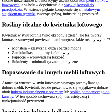
salonie może stanowić dekoracyjny akcent obok
kompletu stolików
kawowych
, a w holu – dopełnienie dla
wąskiej konsoli do
przedpokoju
. W łazience pięknie komponuje się z
metalowym
stojakiem na ręczniki
, tworząc spójną, industrialną przestrzeń.
Rośliny idealne do kwietnika loftowego
Kwietnik w stylu loft nie tylko eksponuje zieleń, ale też tworzy
kontrast z surowymi powierzchniami wnętrza. Jakie rośliny wybrać?
Monstera – klasyczna, duża i bardzo modna
Zamiokulkas – odporny i efektowny
Paprocie – wprowadzają lekkość
Sukulenty – minimalistyczne i praktyczne
Dopasowanie do innych mebli loftowych
Aranżacja wnętrza w stylu loftowym wymaga przemyślanego
doboru mebli. Kwietnik będzie prezentować się wyjątkowo dobrze
obok
hokera industrialnego z oparciem
lub
stolika pomocniczego do
kanapy
. W ten sposób zachowasz spójność estetyczną i
funkcjonalność przestrzeni.
Inspiracje: loftowy balkon i taras