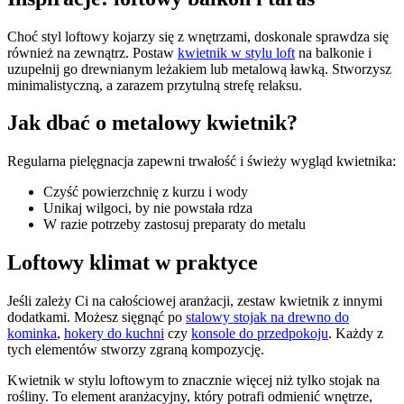
Choć styl loftowy kojarzy się z wnętrzami, doskonale sprawdza się
również na zewnątrz. Postaw
kwietnik w stylu loft
na balkonie i
uzupełnij go drewnianym leżakiem lub metalową ławką. Stworzysz
minimalistyczną, a zarazem przytulną strefę relaksu.
Jak dbać o metalowy kwietnik?
Regularna pielęgnacja zapewni trwałość i świeży wygląd kwietnika:
Czyść powierzchnię z kurzu i wody
Unikaj wilgoci, by nie powstała rdza
W razie potrzeby zastosuj preparaty do metalu
Loftowy klimat w praktyce
Jeśli zależy Ci na całościowej aranżacji, zestaw kwietnik z innymi
dodatkami. Możesz sięgnąć po
stalowy stojak na drewno do
kominka
,
hokery do kuchni
czy
konsole do przedpokoju
. Każdy z
tych elementów stworzy zgraną kompozycję.
Kwietnik w stylu loftowym to znacznie więcej niż tylko stojak na
rośliny. To element aranżacyjny, który potrafi odmienić wnętrze,