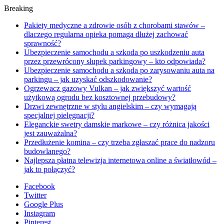
Breaking
Pakiety medyczne a zdrowie osób z chorobami stawów –
dlaczego regularna opieka pomaga dłużej zachować
sprawność?
Ubezpieczenie samochodu a szkoda po uszkodzeniu auta
przez przewrócony słupek parkingowy – kto odpowiada?
Ubezpieczenie samochodu a szkoda po zarysowaniu auta na
parkingu – jak uzyskać odszkodowanie?
Ogrzewacz gazowy Vulkan – jak zwiększyć wartość
użytkową ogrodu bez kosztownej przebudowy?
Drzwi zewnętrzne w stylu angielskim – czy wymagają
specjalnej pielęgnacji?
Eleganckie swetry damskie markowe – czy różnica jakości
jest zauważalna?
Przedłużenie komina – czy trzeba zgłaszać prace do nadzoru
budowlanego?
Najlepsza płatna telewizja internetowa online a światłowód –
jak to połączyć?
Facebook
Twitter
Google Plus
Instagram
Pinterest