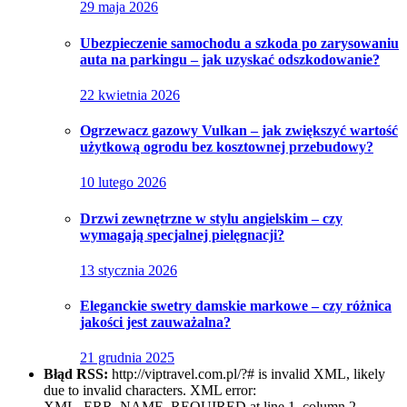
29 maja 2026
Ubezpieczenie samochodu a szkoda po zarysowaniu
auta na parkingu – jak uzyskać odszkodowanie?
22 kwietnia 2026
Ogrzewacz gazowy Vulkan – jak zwiększyć wartość
użytkową ogrodu bez kosztownej przebudowy?
10 lutego 2026
Drzwi zewnętrzne w stylu angielskim – czy
wymagają specjalnej pielęgnacji?
13 stycznia 2026
Eleganckie swetry damskie markowe – czy różnica
jakości jest zauważalna?
21 grudnia 2025
Błąd RSS:
http://viptravel.com.pl/?# is invalid XML, likely
due to invalid characters. XML error:
XML_ERR_NAME_REQUIRED at line 1, column 2