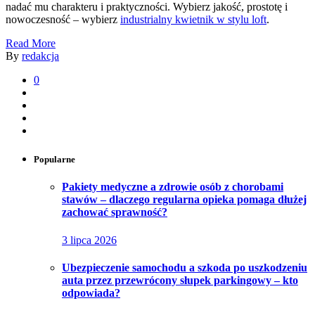
nadać mu charakteru i praktyczności. Wybierz jakość, prostotę i
nowoczesność – wybierz
industrialny kwietnik w stylu loft
.
Read More
By
redakcja
0
Popularne
Pakiety medyczne a zdrowie osób z chorobami
stawów – dlaczego regularna opieka pomaga dłużej
zachować sprawność?
3 lipca 2026
Ubezpieczenie samochodu a szkoda po uszkodzeniu
auta przez przewrócony słupek parkingowy – kto
odpowiada?